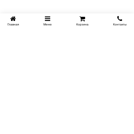
Главная
Меню
Корзина
Контакты
KROVATI-TUMEN.RU
8-800-505-18-92
8-800
Работаем 10.00 : 22.00
Заказать обратный звонок
ИНФОРМАЦИЯ
Условия доставки
Контакты
Сертификаты на продукцию