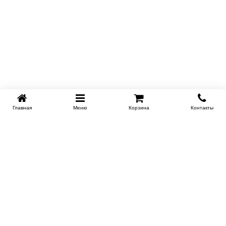
Главная
Меню
Корзина
Контакты
KROVATI-TUMEN.RU
8-800-505-18-92
8-800
Работаем 10.00 : 22.00
Заказать обратный звонок