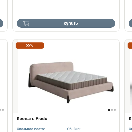
купить
55%
Кровать Prado
К
Спальное место:
Обивка:
С