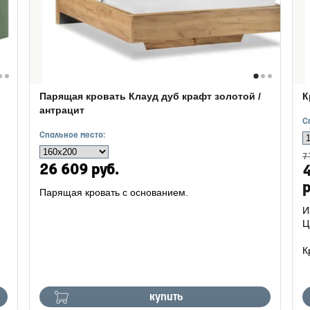
Парящая кровать Клауд дуб крафт золотой /
К
антрацит
С
Спальное место:
7
26 609 руб.
р
Парящая кровать с основанием.
И
Ц
К
купить