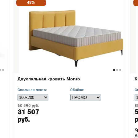
48%
Двуспальная кровать Monro
К
Спальное место:
Обивка:
С
60 590 руб.
8
31 507
руб.
р
К
В