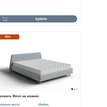
купить
40%
ровать Binni на ножках
пальное место:
Обивка: