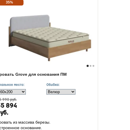
35%
ровать Grove для основания ПМ
пальное место:
Обивка:
5 990 руб.
55 894
уб.
ровать из массива березы.
строенное основание.