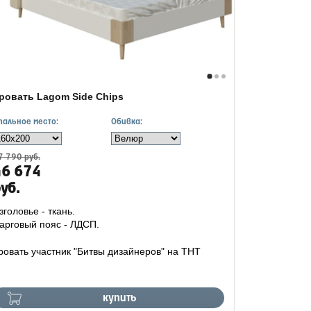
ровать Lagom Side Chips
пальное место:
Обивка:
7 790 руб.
46 674
уб.
зголовье - ткань.
арговый пояс - ЛДСП.
ровать участник "Битвы дизайнеров" на ТНТ
купить