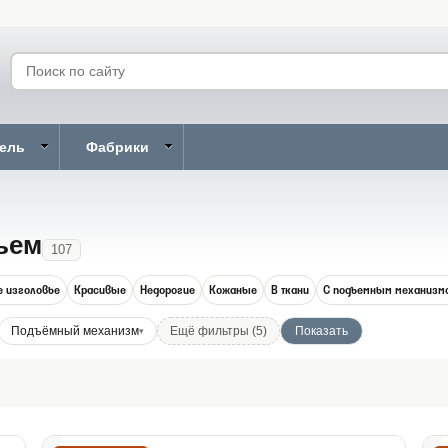
бель
Фабрики
ьем
107
е изголовье
Красивые
Недорогие
Кожаные
В ткани
С подъемным механизм
Подъёмный механизм
Ещё фильтры (5)