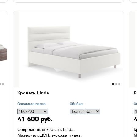
Кровать Linda
К
Спальное место:
Обивка:
С
41 600 руб.
4
Современная кровать Linda.
К
Материал: ДСП, экокожа, ткань.
М