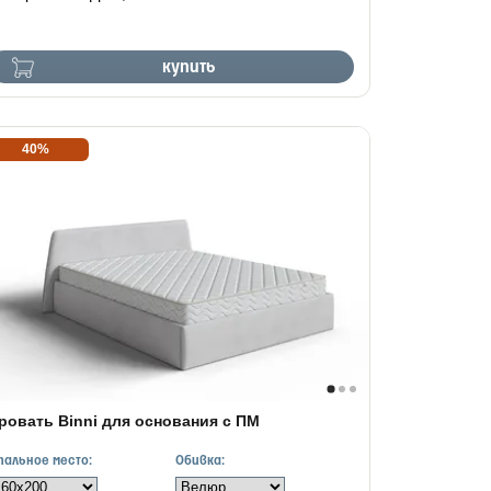
купить
40%
ровать Binni для основания с ПМ
пальное место:
Обивка: