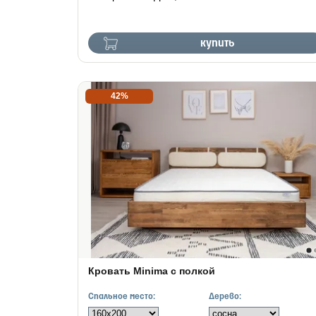
купить
42%
Кровать Minima с полкой
Спальное место:
Дерево: