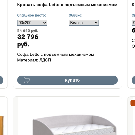
Кровать софа Letto с подъемным механизмом
К
Спальное место:
Обивка:
С
6
54 660 руб.
32 796
С
руб.
О
Софа Letto с подъемным механизмом
Материал: ЛДСП
купить