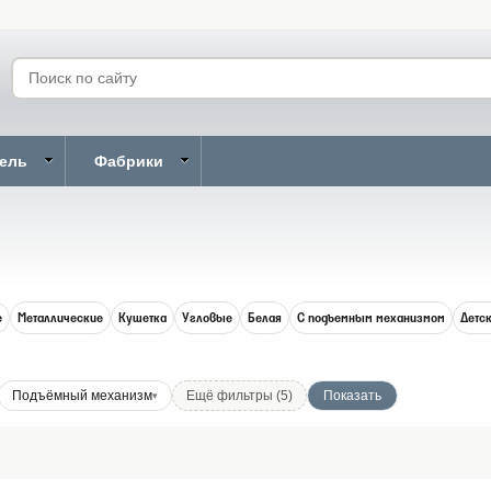
бель
Фабрики
е
Металлические
Кушетка
Угловые
Белая
С подъемным механизмом
Детс
Подъёмный механизм
Ещё фильтры (5)