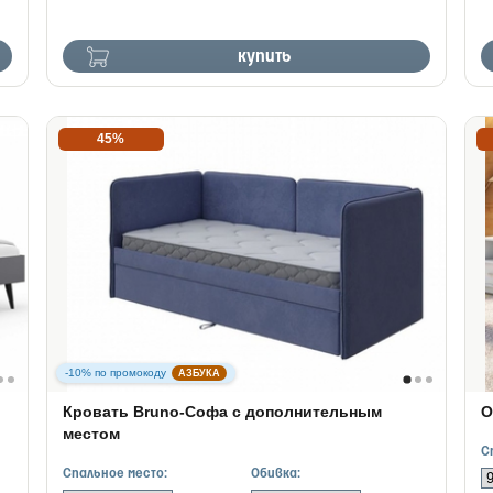
купить
45%
-10% по промокоду
АЗБУКА
Кровать Bruno-Софа с дополнительным
О
местом
С
Спальное место:
Обивка: