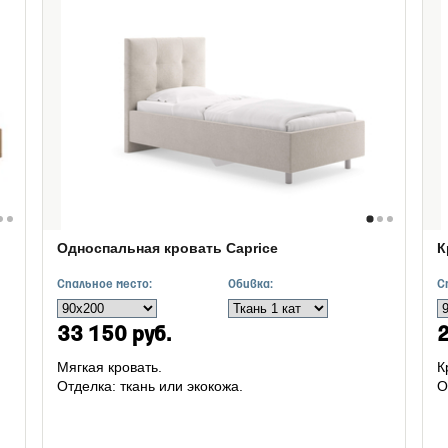
Односпальная кровать Caprice
К
Спальное место:
Обивка:
С
33 150 руб.
2
Мягкая кровать.
К
Отделка: ткань или экокожа.
О