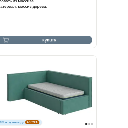
ровать из массива.
атериал: массив дерева.
купить
10% по промокоду
АЗБУКА