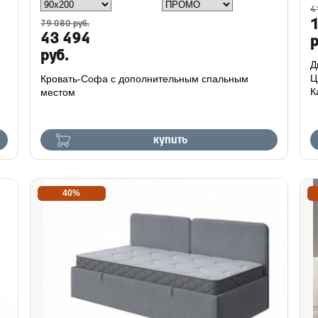
4
79 080 руб.
43 494
р
руб.
Д
Ц
Кровать-Софа с дополнительным спальным
К
местом
купить
40%