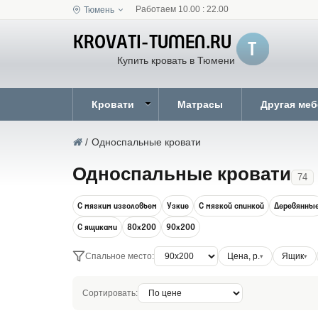
Работаем 10.00 : 22.00
Тюмень
Купить кровать в Тюмени
Кровати
Матрасы
Другая ме
/
Односпальные кровати
Односпальные кровати
74
С мягким изголовьем
Узкие
С мягкой спинкой
Деревянны
С ящиками
80х200
90x200
Спальное место:
Цена, р.
Ящик
Сортировать: