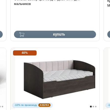
К
мальчиков
М
купить
40%
-10% по промокоду
-
АЗБУКА