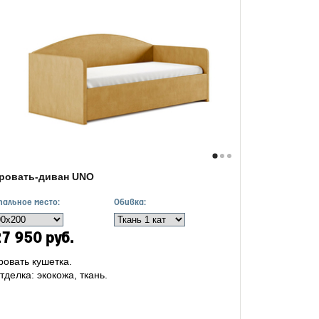
ровать-диван UNO
пальное место:
Обивка:
7 950 руб.
ровать кушетка.
тделка: экокожа, ткань.