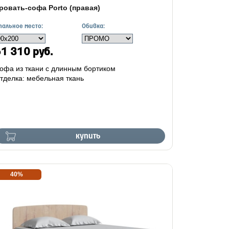
ровать-софа Porto (правая)
пальное место:
Обивка:
1 310 руб.
офа из ткани с длинным бортиком
тделка: мебельная ткань
купить
40%