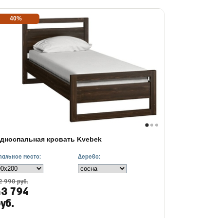
40%
дноспальная кровать Kvebek
пальное место:
Дерево:
2 990 руб.
43 794
уб.