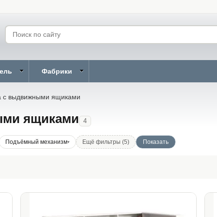
бель
Фабрики
а с выдвижными ящиками
ыми ящиками
4
Подъёмный механизм
Ещё фильтры (5)