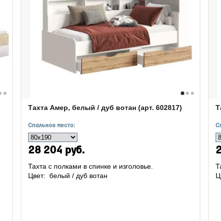
Тахта Амер, белый / дуб вотан (арт. 602817)
Т
Спальное место:
С
28 204 руб.
2
Тахта с полками в спинке и изголовье.
Т
Цвет: белый / дуб вотан
Ц