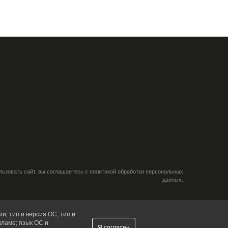
ьзовать сайт, вы соглашаетесь с политикой обработки персональных
данных.
и; тип и версия ОС; тип и
кламе; язык ОС и
Я согласен