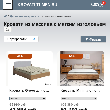
0
KROVATI-TUMEN.RU
/
Деревянные кровати
/
с мягким изголовьем
Кровати из массива с мягким изголовьем
12
Сортировать:
Фильтр
35%
42%
Кровать Grove для основания ПМ
Кровать Minima с полкой
65 990 руб.
106 380 руб.