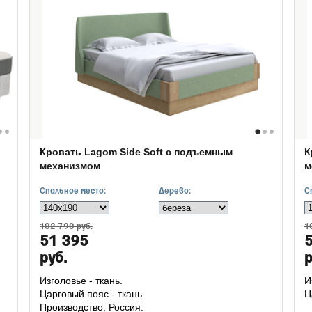
Кровать Lagom Side Soft с подъемным
К
механизмом
м
Спальное место:
Дерево:
С
102 790 руб.
1
51 395
руб.
р
Изголовье - ткань.
И
Царговый пояс - ткань.
Ц
Производство: Россия.