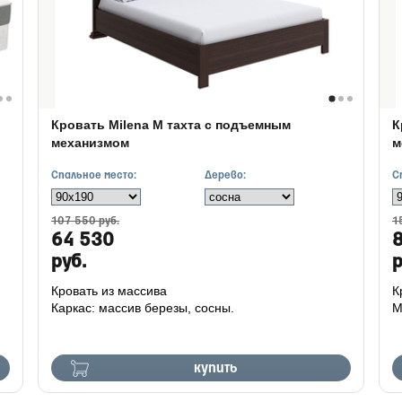
Кровать Milena М тахта с подъемным
К
механизмом
м
Спальное место:
Дерево:
С
107 550 руб.
1
64 530
руб.
р
Кровать из массива
К
Каркас: массив березы, сосны.
М
купить