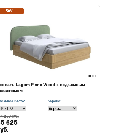
50%
ровать Lagom Plane Wood с подъемным
еханизмом
пальное место:
Дерево:
11 250 руб.
55 625
уб.