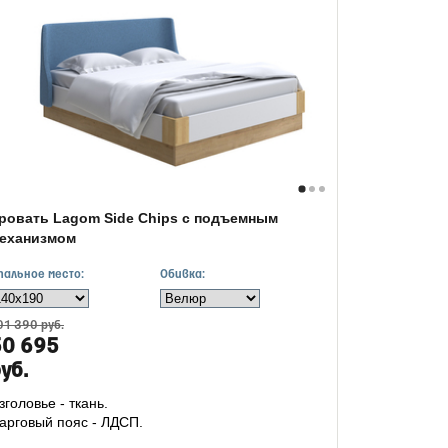
ровать Lagom Side Chips с подъемным
еханизмом
пальное место:
Обивка:
01 390 руб.
50 695
уб.
зголовье - ткань.
арговый пояс - ЛДСП.