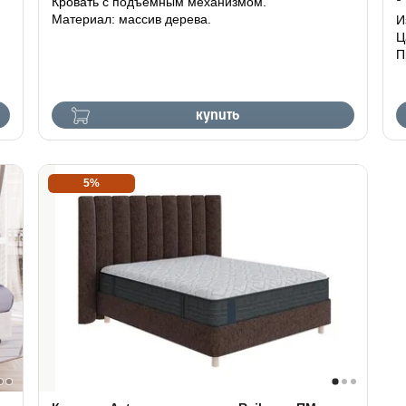
Кровать с подъемным механизмом.
Материал: массив дерева.
И
Ц
П
купить
5%