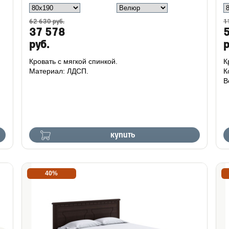
62 630 руб.
1
37 578
руб.
р
Кровать с мягкой спинкой.
К
Материал: ЛДСП.
К
В
купить
40%