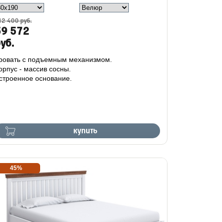
12 400 руб.
59 572
уб.
ровать с подъемным механизмом.
орпус - массив сосны.
строенное основание.
купить
45%