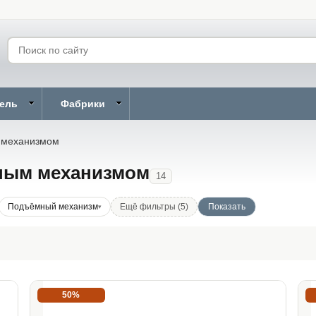
бель
Фабрики
 механизмом
мным механизмом
14
Подъёмный механизм
Ещё фильтры (5)
50%