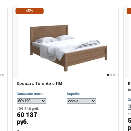
45%
Кровать Toronto с ПМ
К
м
Спальное место:
Дерево:
С
109 340 руб.
60 137
1
руб.
р