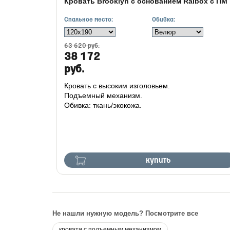
Кровать Brooklyn с основанием Raibox с ПМ
Спальное место:
Обивка:
63 620 руб.
38 172
руб.
Кровать с высоким изголовьем.
Подъемный механизм.
Обивка: ткань/экокожа.
купить
Не нашли нужную модель? Посмотрите все
кровати с подъемным механизмом