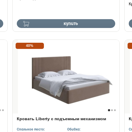
К
купить
40%
Кровать Liberty с подъемным механизмом
К
Спальное место:
Обивка:
С