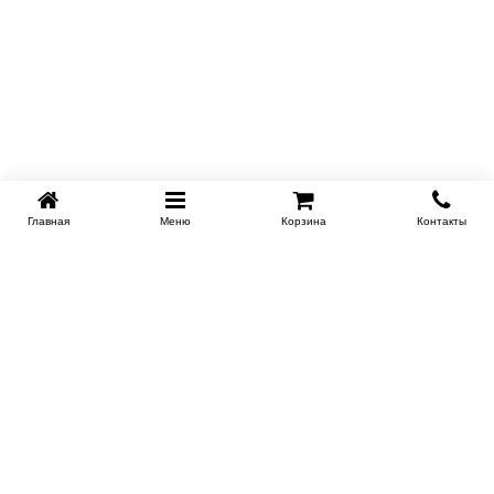
Главная
Меню
Корзина
Контакты
KROVATI-TUMEN.RU
8-800-505-18-92
8-800
Работаем 10.00 : 22.00
Заказать обратный звонок