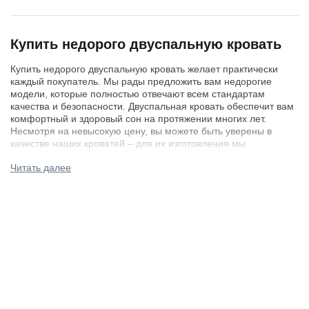
Купить недорого двуспальную кровать
Купить недорого двуспальную кровать желает практически
каждый покупатель. Мы рады предложить вам недорогие
модели, которые полностью отвечают всем стандартам
качества и безопасности. Двуспальная кровать обеспечит вам
комфортный и здоровый сон на протяжении многих лет.
Несмотря на невысокую цену, вы можете быть уверены в
качестве наших кроватей – для их изготовления мы
используем исключительно качественные и прочные
Читать далее
материалы.