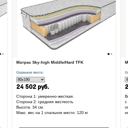
Матрас Sky-high Middle/Hard TFK
М
Спальное место:
С
24 502 руб.
2
Сторона 1: умеренно-жесткая.
В
Сторона 2: средняя жесткость.
с
Высота: 34 см.
о
Макс. вес на 1 спальное место: 120 кг.
н