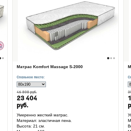
Матрас Komfort Massage S-2000
М
Спальное место:
С
46 808 руб.
3
23 404
руб.
р
Умеренно жесткий матрас.
У
Материал: эластичная пена.
М
Высота: 21 см.
В