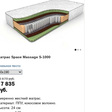
атрас Space Massage S-1000
пальное место:
5 670 руб.
17 835
уб.
меренно жесткий матрас.
атериал: ППУ, кокосовое волокно.
ысота: 24 см.