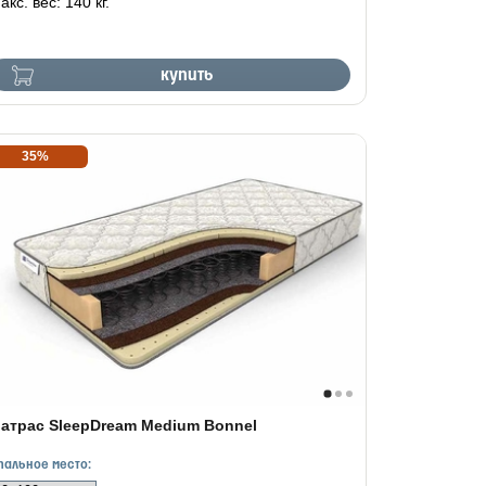
акс. вес: 140 кг.
купить
35%
атрас SleepDream Medium Bonnel
пальное место: