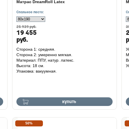
Матрас DreamRoll Latex
М
Спальное место:
С
25 939 руб.
3
19 455
руб.
р
Сторона 1: средняя.
У
Сторона 2: умеренно мягкая.
М
Материал: ППУ, натур. латекс.
В
Высота: 18 см.
У
Упаковка: вакуумная.
купить
50%