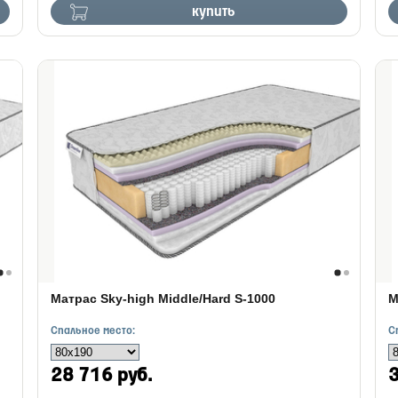
купить
Матрас Sky-high Middle/Hard S-1000
М
Спальное место:
С
28 716 руб.
3