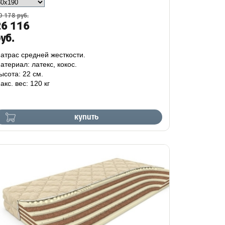
0 178 руб.
26 116
уб.
атрас средней жесткости.
атериал: латекс, кокос.
ысота: 22 см.
акс. вес: 120 кг
купить