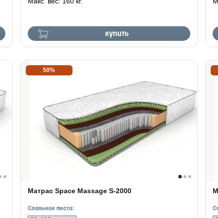
Макс. вес: 160 кг.
М
купить
50%
Матрас Space Massage S-2000
М
Спальное место:
С