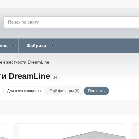
бель
Фабрики
ей жесткости DreamLine
ти DreamLine
34
Для веса спящего:
Ещё фильтры (9)