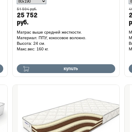
51 504 руб.
4
25 752
руб.
р
Матрас выше средней жесткости.
М
Материал: ППУ, кокосовое волокно.
М
Высота: 24 см.
В
Макс.вес: 160 кг.
М
купить