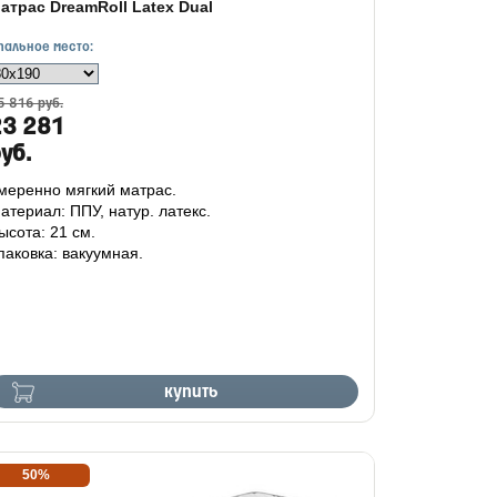
атрас DreamRoll Latex Dual
пальное место:
5 816 руб.
23 281
уб.
меренно мягкий матрас.
атериал: ППУ, натур. латекс.
ысота: 21 см.
паковка: вакуумная.
купить
50%