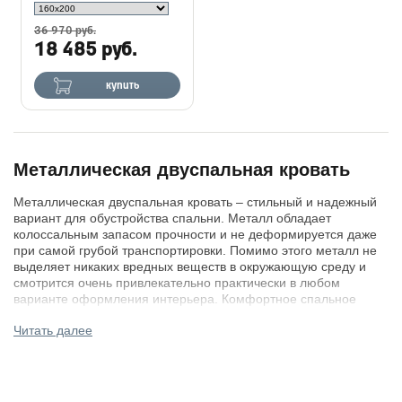
36 970 руб.
18 485 руб.
купить
Металлическая двуспальная кровать
Металлическая двуспальная кровать – стильный и надежный
вариант для обустройства спальни. Металл обладает
колоссальным запасом прочности и не деформируется даже
при самой грубой транспортировки. Помимо этого металл не
выделяет никаких вредных веществ в окружающую среду и
смотрится очень привлекательно практически в любом
варианте оформления интерьера. Комфортное спальное
место обеспечит вам здоровый и спокойный сон на
Читать далее
протяжении всей ночи.