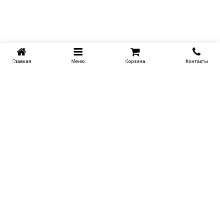
Главная
Меню
Корзина
Контакты
KROVATI-TUMEN.RU
8-800-505-18-92
8-800
Работаем 10.00 : 22.00
Заказать обратный звонок
ИНФОРМАЦИЯ
Условия доставки