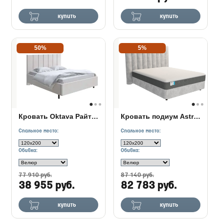
купить
купить
50%
5%
Кровать Oktava Райтон в ткани
Кровать подиум Astra с основанием Raibox
Спальное место:
Спальное место:
Обивка:
Обивка:
77 910 руб.
87 140 руб.
38 955 руб.
82 783 руб.
купить
купить