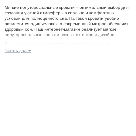
Мягкие полутороспальные кровати – оптимальный выбор для
создания уютной атмосферы в спальне и комфортных
условий для полноценного сна. На такой кровати удобно
разместится один человек, а современный матрас обеспечит
здоровый сон. Наш интернет-магазин реализует мягкие
полутороспальные кровати разных оттенков и дизайна.
Все представленные в каталоге изделия отличаются
долговечностью, стильным внешним видом, безупречным
Читать далее
качеством используемых материалов и отличной сборкой.
Выбирайте понравившуюся модель и оформляйте заказ. С
нами выгодно!