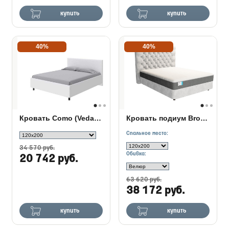
купить
купить
40%
40%
Кровать Como (Veda) 3 в ткани
Кровать подиум Brooklyn с основанием Raibox
Спальное место:
34 570 руб.
Обивка:
20 742 руб.
63 620 руб.
38 172 руб.
купить
купить