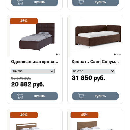
купить
купить
46%
Односпальная кровать Como (Veda) 8
Кровать Capri Сонум с подъемным механизмом
31 850 руб.
38 670 руб.
20 882 руб.
купить
купить
40%
45%