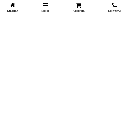
Главная
Меню
Корзина
Контакты
KROVATI-TUMEN.RU
8-800-505-18-92
8-800
Работаем 10.00 : 22.00
Заказать обратный звонок
ИНФОРМАЦИЯ
Условия доставки
Контакты
Сертификаты на продукцию
Поставщикам