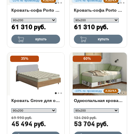
-10% по промокоду
-10% по промокоду
АЗБУКА
АЗБУКА
Кровать-софа Porto (правая)
Кровать-софа Porto (левая)
61 310 руб.
61 310 руб.
купить
купить
35%
60%
-10% по промокоду
АЗБУКА
Кровать Grove для основания ПМ
Односпальная кровать тахта Lancaster 1 с ПМ
69 990 руб.
134 260 руб.
45 494 руб.
53 704 руб.