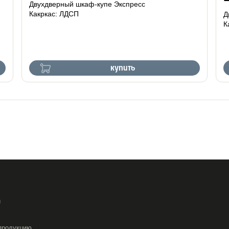
Двухдверный шкаф-купе Экспресс
Какркас: ЛДСП
Д
К
купить
и
продукцию