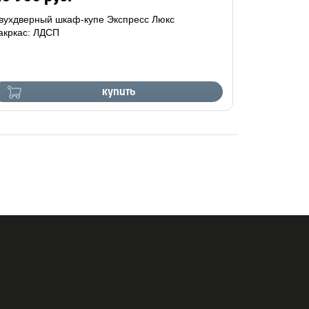
вухдверный шкаф-купе Экспресс Люкс
акркас: ЛДСП
купить