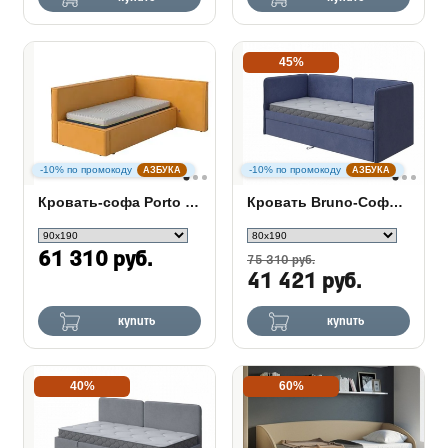
45%
-10% по промокоду
-10% по промокоду
АЗБУКА
АЗБУКА
Кровать-софа Porto (левая)
Кровать Bruno-Софа с дополнительным местом
61 310 руб.
75 310 руб.
41 421 руб.
купить
купить
40%
60%