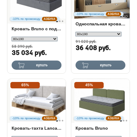
-10% по промокоду
АЗБУКА
-10% по промокоду
АЗБУКА
Односпальная кровать Bono
Кровать Bruno с подъемным механизмом
91 020 руб.
58 390 руб.
36 408 руб.
35 034 руб.
купить
купить
65%
45%
-10% по промокоду
-10% по промокоду
АЗБУКА
АЗБУКА
Кровать-тахта Lancaster 1
Кровать Bruno