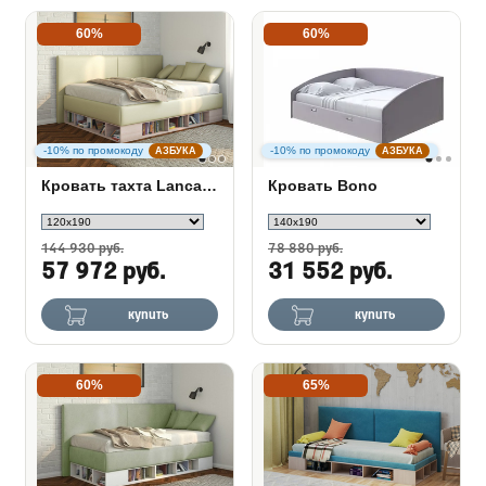
60%
60%
-10% по промокоду
-10% по промокоду
АЗБУКА
АЗБУКА
Кровать тахта Lancaster 1 с подъемным механизмом
Кровать Bono
144 930 руб.
78 880 руб.
57 972 руб.
31 552 руб.
купить
купить
60%
65%