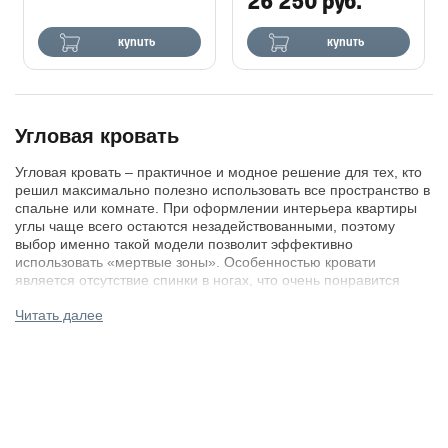
26 250 руб.
купить
купить
Угловая кровать
Угловая кровать – практичное и модное решение для тех, кто
решил максимально полезно использовать все пространство в
спальне или комнате. При оформлении интерьера квартиры
углы чаще всего остаются незадействованными, поэтому
выбор именно такой модели позволит эффективно
использовать «мертвые зоны». Особенностью кровати
является отсутствие спинки в ногах, что очень понравится
людям с ростом чуть выше среднего – ничто не будет стеснять
Читать далее
их движений ночью. Угловая кровать - функциональное,
надежное и удобное приобретение для вашей комнаты.