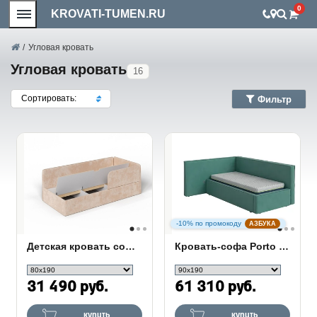
0
KROVATI-TUMEN.RU
/
Угловая кровать
Угловая кровать
16
Сортировать:
Фильтр
-10% по промокоду
АЗБУКА
Детская кровать софа Umka
Кровать-софа Porto (правая)
31 490 руб.
61 310 руб.
купить
купить