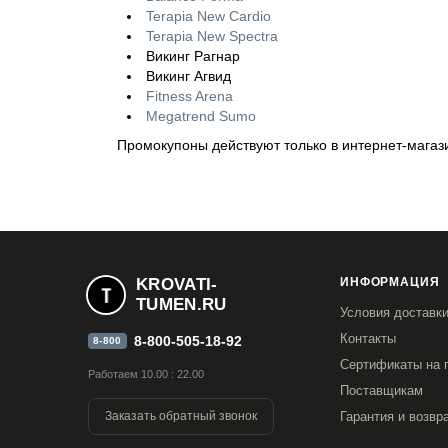
Terapia New Cardio
Terapia New Spectra
Викинг Рагнар
Викинг Агвид
Fitness Arena
Megatrend Sumo
Промокупоны действуют только в интернет-магаз
KROVATI-
ИНФОРМАЦИЯ
TUMEN.RU
Условия доставк
Контакты
8-800-505-18-92
8-800
Сертификаты на 
Работаем 10.00 : 22.00
Поставщикам
Заказать обратный звонок
Гарантия и возвр