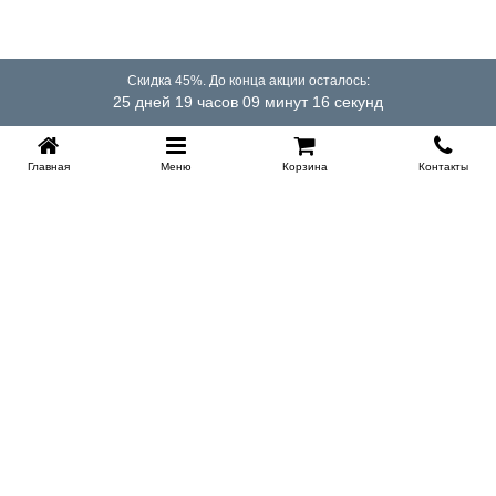
Скидка 45%. До конца акции осталось:
25 дней 19 часов 09 минут 16 секунд
Главная
Меню
Корзина
Контакты
KROVATI-TUMEN.RU
8-800-505-18-92
8-800
Работаем 10.00 : 22.00
Заказать обратный звонок
ИНФОРМАЦИЯ