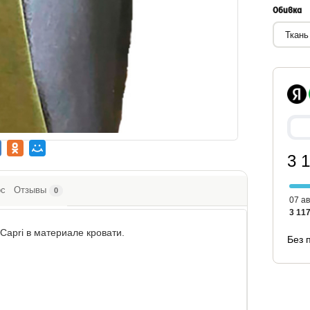
Обивка
3 
ос
Отзывы
0
07 ав
3 117
 Capri в материале кровати.
Без 