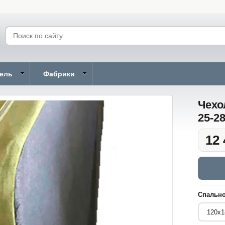
бель
Фабрики
Чехо
25-2
12 
Спально