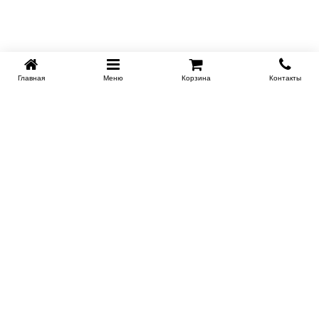
Главная
Меню
Корзина
Контакты
KROVATI-TUMEN.RU
8-800-505-18-92
8-800
Работаем 10.00 : 22.00
Заказать обратный звонок
ИНФОРМАЦИЯ
Условия доставки
Контакты