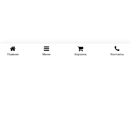
Главная
Меню
Корзина
Контакты
KROVATI-TUMEN.RU
8-800-505-18-92
8-800
Работаем 10.00 : 22.00
Заказать обратный звонок