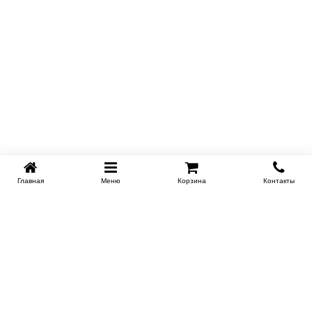
Главная
Меню
Корзина
Контакты
KROVATI-TUMEN.RU
8-800-505-18-92
8-800
Работаем 10.00 : 22.00