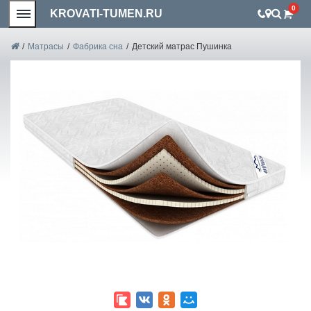
0
KROVATI-TUMEN.RU
/
Матрасы
/
Фабрика сна
/
Детский матрас Пушинка