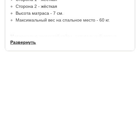
Сторона 2 - жёсткая
Высота матраса - 7 см.
Максимальный вес на спальное место - 60 кг.
Материалы:
кокосовай койра, натуральный латекс.
Развернуть
В стандартную комплектацию входит съемный чехол из
хлопкового жаккарда на молнии, простеганный на
синтепоне.
Гарантия:
1,5 года.
Купить в 1 клик