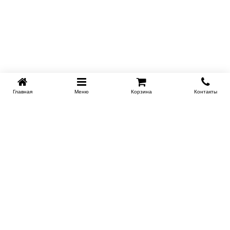
Главная
Меню
Корзина
Контакты
KROVATI-TUMEN.RU
8-800-505-18-92
8-800
Работаем 10.00 : 22.00
Заказать обратный звонок