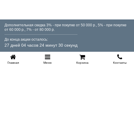
Дополнительная скидка 3% - при покупке от 50 000 р., 5% - при покупке
от 60 000 р., 7% - от 80 000 р.
До конца акции осталось:
27 дней 04 часов 24 минут 30 секунд
Главная
Меню
Корзина
Контакты
KROVATI-TUMEN.RU
8-800-505-18-92
8-800
Работаем 10.00 : 22.00
Заказать обратный звонок