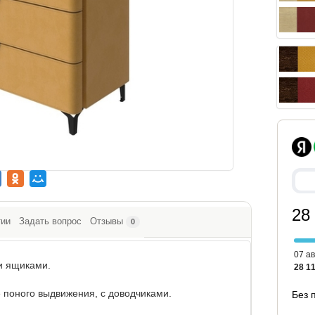
28
тии
Задать вопрос
Отзывы
0
07 ав
и ящиками.
28 11
поного выдвижения, с доводчиками.
Без 