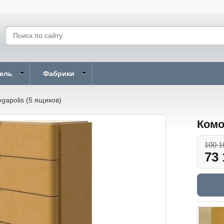
бель
Фабрики
gapolis (5 ящиков)
Комо
100 1
73 