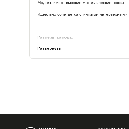
Модель имеет высокие металлические ножки.
Идеально сочетается с мягкими интерьерными 
Размеры комода
:
Развернуть
ширина, см
глу
101
Идеально сочетается с мягкими интерьерными 
Гарантия:
7 года.
Срок службы:
7 лет.
.