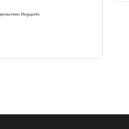
кроватями Megapolis.
бина, см
высота, см
53
125
кроватями Megapolis.