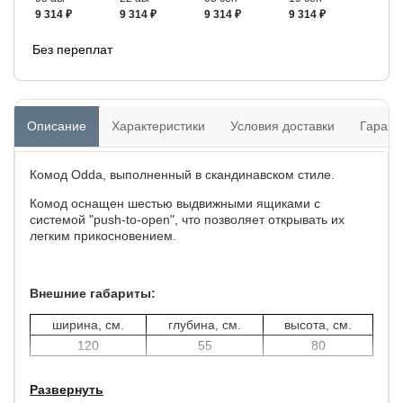
9 314 ₽
9 314 ₽
9 314 ₽
9 314 ₽
Без переплат
Описание
Характеристики
Условия доставки
Гарант
Комод Odda, выполненный в скандинавском стиле.
Комод оснащен шестью выдвижными ящиками с
системой "push-to-open", что позволяет открывать их
легким прикосновением.
Внешние габариты:
ширина, см.
глубина, см.
высота, см.
120
55
80
Развернуть
Внутренние габариты ящиков: