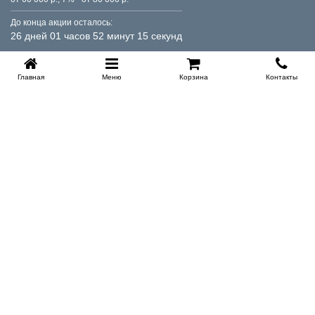
До конца акции осталось:
26 дней 01 часов 52 минут 15 секунд
Главная
Меню
Корзина
Контакты
KROVATI-TUMEN.RU
8-800-505-18-92
8-800
Работаем 10.00 : 22.00
Заказать обратный звонок
ИНФОРМАЦИЯ
Условия доставки
Контакты