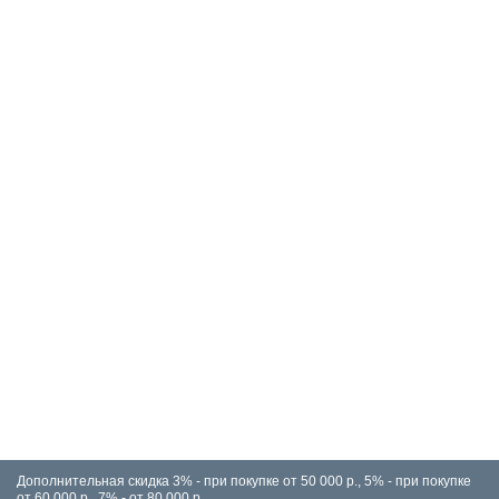
Купить в 1 клик
Дополнительная скидка 3% - при покупке от 50 000 р., 5% - при покупке
от 60 000 р., 7% - от 80 000 р.