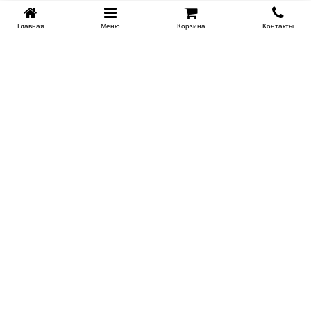
Главная
Меню
Корзина
Контакты
KROVATI-TUMEN.RU
8-800-505-18-92
8-800
Работаем 10.00 : 22.00
Заказать обратный звонок
ИНФОРМАЦИЯ
Условия доставки
Контакты
Сертификаты на продукцию
Поставщикам