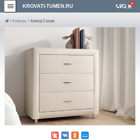
0
KROVATI-TUMEN.RU
/
Комоды
/
Комод Сонум