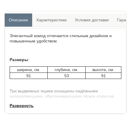
Описание
Характеристики
Условия доставки
Гарант
Элегантный комод отличается стильным дизайном и
повышенным удобством.
Размеры
:
ширина, см.
глубина, см.
высота, см.
91
53
91
Три выдвижных ящика оснащены надёжными
направляющими, обеспечивающими лёгкое открытие.
Фасад ящиков и стенки комода покрыты обивочным
Развернуть
материалом.
Возможен заказ комода с накладкой из стекла.