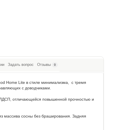
тии
Задать вопрос
Отзывы
0
d Home Lite в стиле минимализма, с тремя
авляющих с доводчиками.
й ЛДСП, отличающейся повышенной прочностью и
из массива сосны без браширования. Задняя