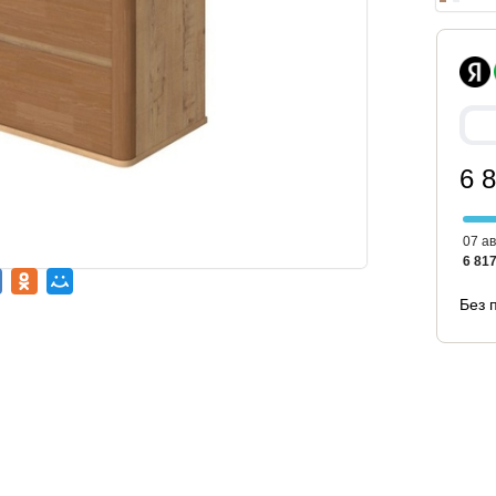
6 
07 ав
6 817
Без 