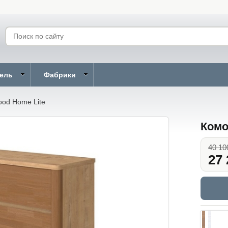
бель
Фабрики
od Home Lite
Комо
40 10
27 