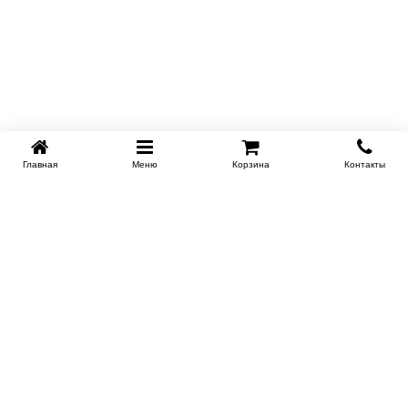
Главная
Меню
Корзина
Контакты
KROVATI-TUMEN.RU
8-800-505-18-92
8-800
Работаем 10.00 : 22.00
Заказать обратный звонок