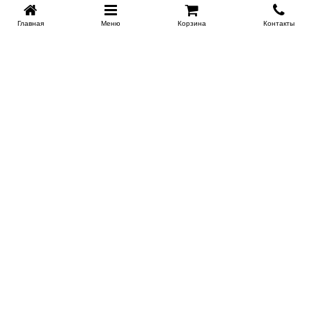
Главная
Меню
Корзина
Контакты
KROVATI-TUMEN.RU
8-800-505-18-92
8-800
Работаем 10.00 : 22.00
Заказать обратный звонок
ИНФОРМАЦИЯ
Условия доставки
Контакты
Сертификаты на продукцию
Поставщикам