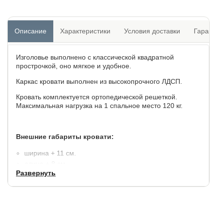
Описание
Характеристики
Условия доставки
Гарант
Изголовье выполнено с классической квадратной
прострочкой, оно мягкое и удобное.
Каркас кровати выполнен из высокопрочного ЛДСП.
Кровать комплектуется ортопедической решеткой.
Максимальная нагрузка на 1 спальное место 120 кг.
Внешние габариты кровати:
ширина + 11 см.
длина + 8 см.
Развернуть
высота изголовья 102 см.
высота изножья 34 см.
В стоимость кровати не включен матрас, его можно
подобрать, проконсультировавшись с менеджером или
выбрать один из рекомендуемых. Высота матраса 13 - 20