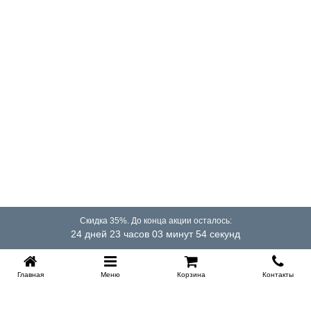
глубокому внутреннему отсеку. В результате кровать
выглядит компактно, но при этом предоставляет полноценное
пространство для хранения.
Что выбрать — сосну или берёзу?
Сосна даёт более тёплую фактуру и слегка выраженный
рисунок, а берёза выглядит плотнее и спокойнее. Обе породы
хорошо подходят для подъёмных конструкций: при
правильной сборке они устойчивы и выдерживают
стандартные нагрузки.
Насколько надёжен подъёмный механизм на таких
моделях?
При использовании газлифтов подходящего класса механизм
поднимается мягко и надёжно фиксируется в верхнем
Скидка 35%. До конца акции осталось:
положении. Ножки не мешают работе конструкции и
24 дней 23 часов 03 минут 53 секунд
обеспечивают устойчивость всей рамы.
Главная
Меню
Корзина
Контакты