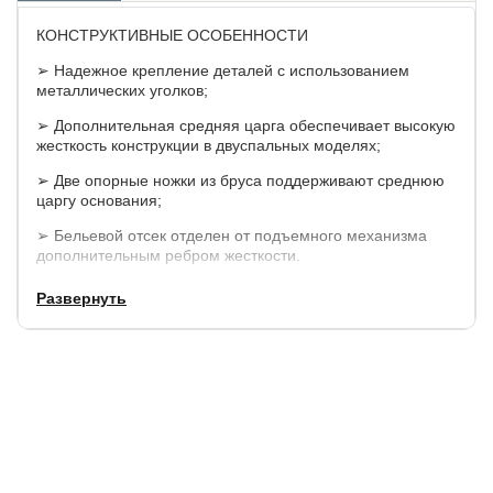
КОНСТРУКТИВНЫЕ ОСОБЕННОСТИ
➢ Надежное крепление деталей с использованием
металлических уголков;
➢ Дополнительная средняя царга обеспечивает высокую
жесткость конструкции в двуспальных моделях;
➢ Две опорные ножки из бруса поддерживают среднюю
царгу основания;
➢ Бельевой отсек отделен от подъемного механизма
дополнительным ребром жесткости.
МАТЕРИАЛЫ
Развернуть
➢ Кровать изготовлена из массива сосны и березы
➢ Внутренний короб кровати с подъемным механизмом
изготовлен из белого ЛДСП;
➢ Дно кроватей с подъемным механизмом сделано из
ламинированного с одной стороны МДФ толщиной 10 мм
➢ Основание с подъемным механизмом EVF имеет
уменьшенное межламельное расстояние