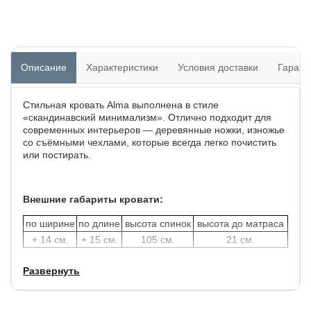
Описание
Характеристики
Условия доставки
Гарант
Стильная кровать Alma выполнена в стиле
«скандинавский минимализм». Отлично подходит для
современных интерьеров — деревянные ножки, изножье
со съёмными чехлами, которые всегда легко почистить
или постирать.
Внешние габариты кровати:
по ширине
по длине
высота спинок
высота до матраса
+ 14 см.
+ 15 см.
105 см.
21 см.
Развернуть
Углубление под матрас: 9 см.
Толщина изголовья: 8 см.