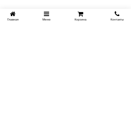
Главная
Меню
Корзина
Контакты
KROVATI-TUMEN.RU
8-800-505-18-92
8-800
Работаем 10.00 : 22.00
Заказать обратный звонок
ИНФОРМАЦИЯ
Условия доставки
Контакты
Сертификаты на продукцию