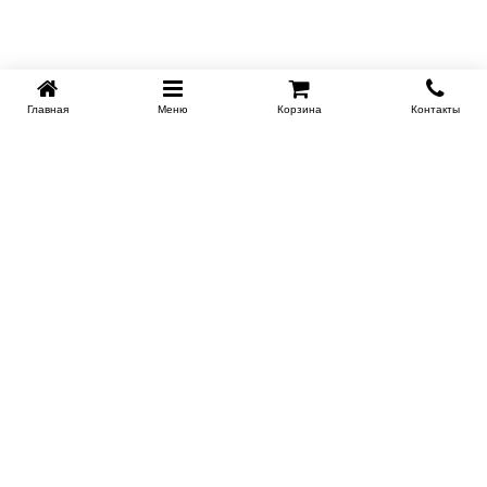
Главная
Меню
Корзина
Контакты
KROVATI-TUMEN.RU
8-800-505-18-92
8-800
Работаем 10.00 : 22.00
Заказать обратный звонок
ИНФОРМАЦИЯ
Условия доставки
Контакты