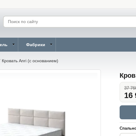
бель
Фабрики
/
Кровать Anri (с основанием)
Кров
37 76
16 
Спально