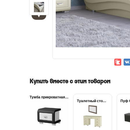
▼
Купить вместе с этим товаром
Тумба прикроватная OrmaSoft-3
Туалетный стол OrmaSoft-2...
Пуф O