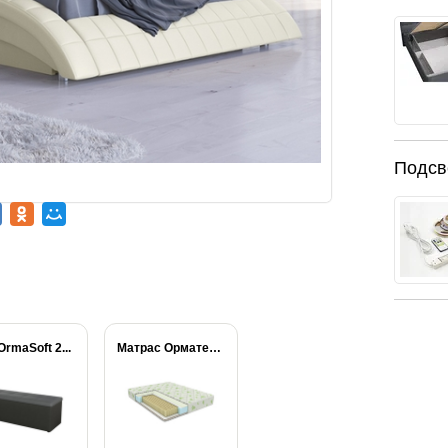
Подсв
rmaSoft 2...
Матрас Орматек МИА...