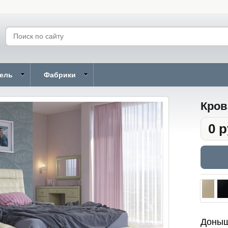
бель
Фабрики
Кров
0 р
Доны