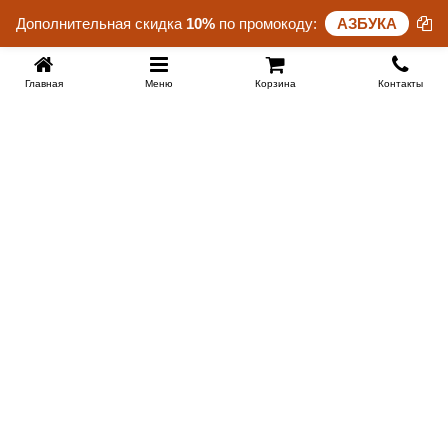
Дополнительная скидка
10%
по промокоду:
АЗБУКА
Главная
Меню
Корзина
Контакты
KROVATI-TUMEN.RU
8-800-505-18-92
8-800
Работаем 10.00 : 22.00
Заказать обратный звонок
ИНФОРМАЦИЯ
Условия доставки
Контакты
Сертификаты на продукцию