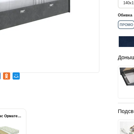
Обивка
ПРОМО
Доны
Подсв
Матрас Орматек МИА...