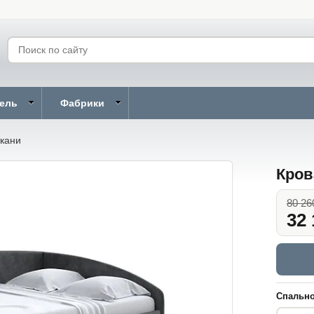
бель
Фабрики
ткани
Кров
80 26
32 
Спально