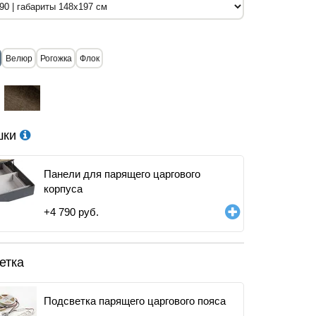
Велюр
Рогожка
Флок
шки
Панели для парящего царгового
корпуса
+
4 790
руб.
етка
Подсветка парящего царгового пояса