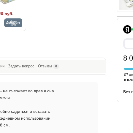
20 руб.
Добавить
8 
тии
Задать вопрос
Отзывы
0
07 ав
8 026
— не съезжает во время сна
Без 
амели
обно садиться и вставать
жедневном использовании
8 см.