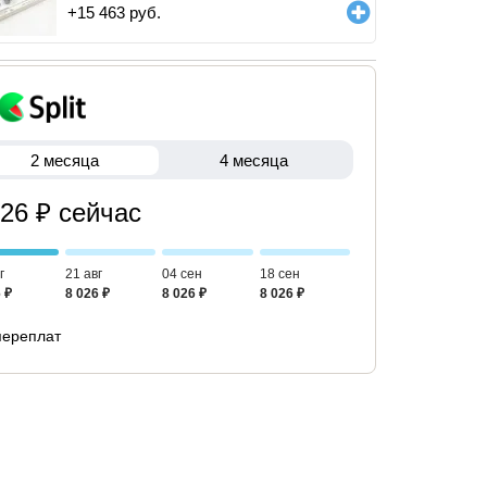
+
15 463
руб.
2 месяца
4 месяца
026 ₽ сейчас
г
21 авг
04 сен
18 сен
 ₽
8 026 ₽
8 026 ₽
8 026 ₽
переплат