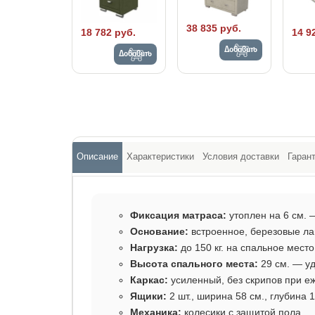
38 835 руб.
18 782 руб.
14 9
Добавить
Добавить
Описание
Характеристики
Условия доставки
Гаран
Фиксация матраса:
утоплен на 6 см. 
Основание:
встроенное, березовые л
Нагрузка:
до 150 кг. на спальное место
Высота спального места:
29 см. — уд
Каркас:
усиленный, без скрипов при е
Ящики:
2 шт., ширина 58 см., глубина 1
Механика:
колесики с защитой пола