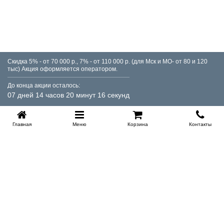
Скидка 5% - от 70 000 р., 7% - от 110 000 р. (для Мск и МО- от 80 и 120
тыс) Акция оформляется оператором.
До конца акции осталось:
07 дней 14 часов 20 минут 16 секунд
Главная
Меню
Корзина
Контакты
KROVATI-TUMEN.RU
8-800-505-18-92
8-800
Работаем 10.00 : 22.00