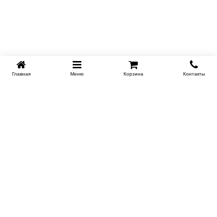
Главная
Меню
Корзина
Контакты
KROVATI-TUMEN.RU
8-800-505-18-92
8-800
Работаем 10.00 : 22.00
Заказать обратный звонок
ИНФОРМАЦИЯ