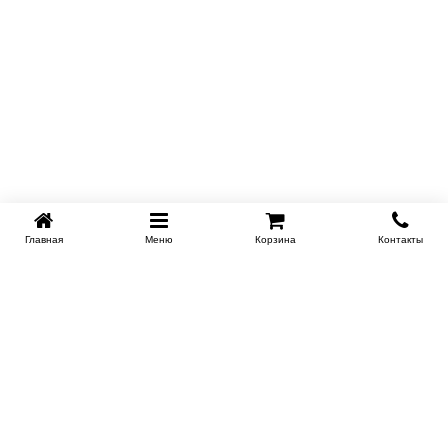
Главная
Меню
Корзина
Контакты
KROVATI-TUMEN.RU
8-800-505-18-92
8-800
Работаем 10.00 : 22.00