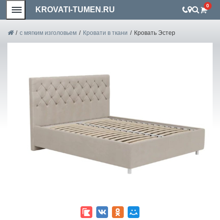
0
KROVATI-TUMEN.RU
/
с мягким изголовьем
/
Кровати в ткани
/
Кровать Эстер