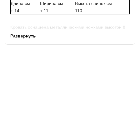
Длина см.
Ширина см.
Высота спинок см.
+ 14
+ 11
110
Кровать оснащена металлическими ножками высотой 8
см.
Развернуть
Высота боковины 36 см.
Каркас кровати изготовлен из ДСП повышенной
прочности.
Углубление матраса, относительно боковины, составит
10 см.
Рекомендуемая высота матраса от 15 до 27 см.
Съемные чехлы царг.
Матрас и основание не входят
в стоимость кровати,
выбрать и заказать матрас можно у нас на сайте.
Расширенная гарантия от производителя:
5 лет.