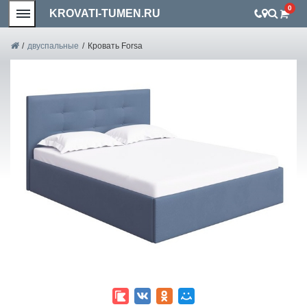
0
KROVATI-TUMEN.RU
/
двуспальные
/
Кровать Forsa