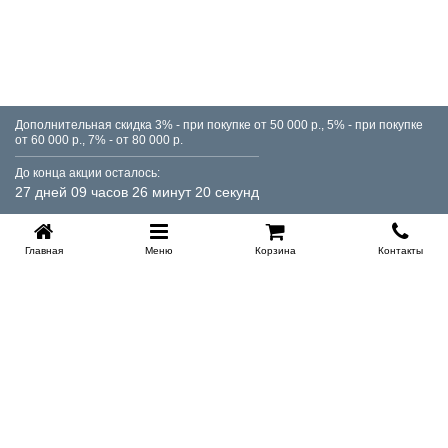
Дополнительная скидка 3% - при покупке от 50 000 р., 5% - при покупке
от 60 000 р., 7% - от 80 000 р.
До конца акции осталось:
27 дней 09 часов 26 минут 19 секунд
Главная
Меню
Корзина
Контакты
KROVATI-TUMEN.RU
8-800-505-18-92
8-800
Работаем 10.00 : 22.00