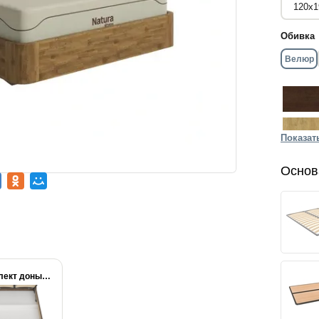
Обивка
Велюр
Показат
Основ
Комплект донышек для...