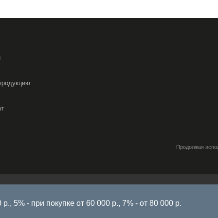
и
продукцию
ат
Продолжая испол
работку файлов cookie, пользовательских данных (сведения о местоположени
источник откуда пришел на сайт пользователь; с какого сайта или по какой ре
., 5% - при покупке от 60 000 р., 7% - от 80 000 р.
имает пользователь; ip-адрес) в целях функционирования сайта, проведения 
вы не хотите, чтобы ваши данные обрабатывались, покиньте сайт.