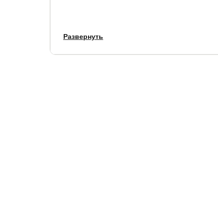
Габариты:
Развернуть
по ширине, см.
по длине,
+ 14
+ 13
Толщина изголовья: 6 см.
Высота царги: 39 см.
Просвет над полом: 12 см.
Матрас и основание не входит в стоимость кров
Гарантия:
1,5 года.
Срок службы:
10 лет.