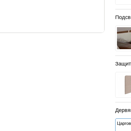
Подсв
 см.
высота спинок, см.
110 / 39
Защит
ати. Выбрать и заказать можно у нас на сайте.
Дервя
Царгов