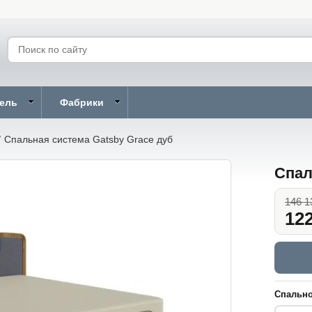
бель
Фабрики
/
Спальная система Gatsby Grace дуб
Спал
146 1
122
Спально