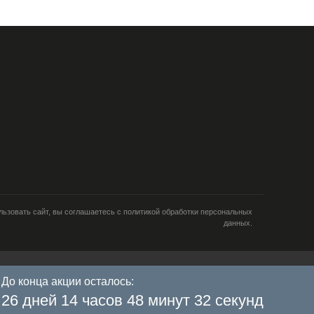
ьзовать сайт, вы соглашаетесь с политикой обработки персональных
данных.
и; тип и версия ОС; тип и
До конца акции осталось:
кламе; язык ОС и
Я согласен
ретаргетинга и
26 дней 14 часов 48 минут 32 секунд