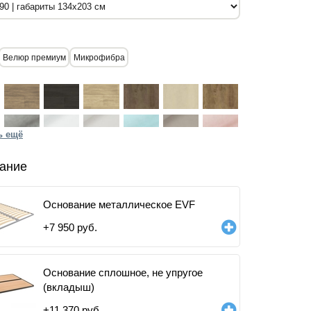
Велюр премиум
Микрофибра
ь ещё
ание
Основание металлическое EVF
+
7 950
руб.
Основание сплошное, не упругое
(вкладыш)
+
11 370
руб.