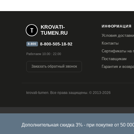
KROVATI-
ИНФОРМАЦИЯ
TUMEN.RU
Условия доставк
Контакты
8-800-505-18-92
8-800
Сертификаты на 
Работаем 10.00 : 22.00
Поставщикам
Заказать обратный звонок
Гарантия и возвр
krovati-tumen. Все права защищены. © 2013-2026
Продолжая использовать наш сайт, вы даете согласие на об
версия Браузера; тип устройства и разрешение его экрана; 
Дополнительная скидка 3% - при покупке от 50 000 р
Браузера; какие страницы открывает и на какие кнопки наж
проведения статистических исследований и обзоров. Если 