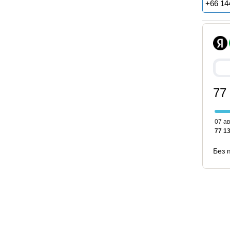
+
66 14
77
07 ав
77 13
Без 