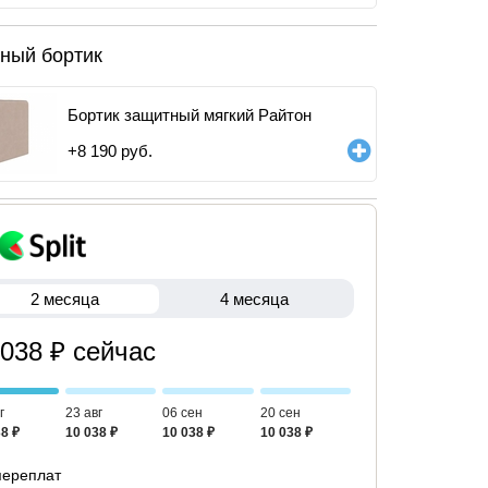
ный бортик
Бортик защитный мягкий Райтон
+
8 190
руб.
2 месяца
4 месяца
 038 ₽ сейчас
г
23 авг
06 сен
20 сен
8 ₽
10 038 ₽
10 038 ₽
10 038 ₽
переплат