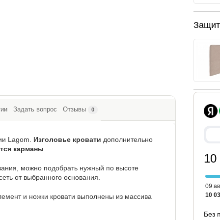
Защит
тии
Задать вопрос
Отзывы
0
ции Lagom.
Изголовье кровати
дополнительно
тся карманы
.
10
вания, можно подобрать нужный по высоте
сеть от выбранного основания.
09 ав
10 03
лемент и ножки кровати выполнены из массива
Без 