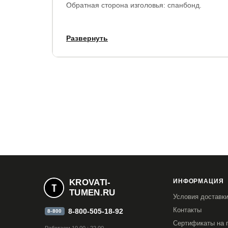
Обратная сторона изголовья: спанбонд.
Развернуть
Внешние габариты кровати:
по ширине, см.
по длине, см.
высота спин
+ 23 см.
+ 10 см.
96 см./ 36 с
Толщина изголовья - 6,5 см.
Просвет от пола до царги - 16 см. Высота изножь
Залегание матраса: от 8 см. до 15,2 см. , в за
Матрас и основание не входят в комплектацию
вкладыши без опор.
KROVATI-
ИНФОРМАЦИЯ
TUMEN.RU
Условия доставк
Контакты
8-800-505-18-92
8-800
Гарантия:
1,5 года.
Сертификаты на 