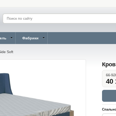
бель
Фабрики
ide Soft
Кров
66 92
40 
Спально