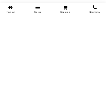
Главная
Меню
Корзина
Контакты
KROVATI-TUMEN.RU
8-800-505-18-92
8-800
Работаем 10.00 : 22.00
Заказать обратный звонок
ИНФОРМАЦИЯ
Условия доставки
Контакты
Сертификаты на продукцию
Поставщикам