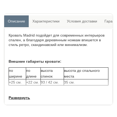
Описание
Характеристики
Условия доставки
Гарант
Кровать Madrid подойдет для современных интерьеров
спален, а благодаря деревянным ножкам впишется в
стиль ретро, скандинавский или минимализм.
Внешние габариты кровати:
по
по
высота
высота до спального
ширине
длине
спинок
места
+25 см.
+22 см.
93 / 42 см.
35 см.
Задняя часть спинки обитта основной тканюь, что
Развернуть
позволяет установить данную модель в центре комнаты.
Толщина изголовья: 17 см.