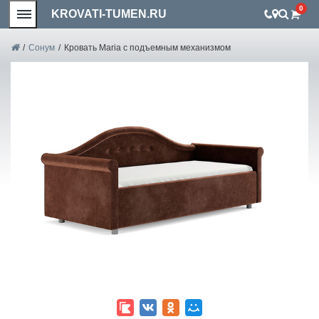
0
KROVATI-TUMEN.RU
/
Сонум
/
Кровать Maria с подъемным механизмом