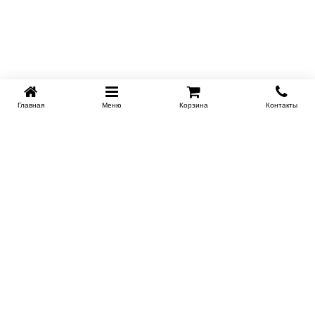
Главная
Меню
Корзина
Контакты
KROVATI-TUMEN.RU
8-800-505-18-92
8-800
Работаем 10.00 : 22.00
Заказать обратный звонок
ИНФОРМАЦИЯ