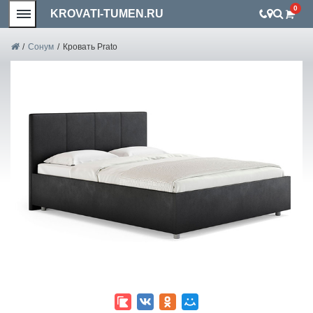
0
KROVATI-TUMEN.RU
/
Сонум
/
Кровать Prato