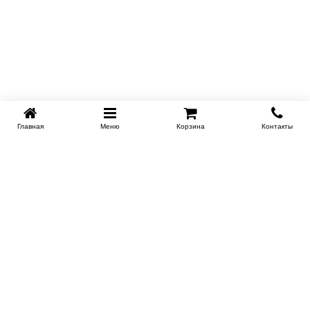
Главная
Меню
Корзина
Контакты
KROVATI-TUMEN.RU
8-800-505-18-92
8-800
Работаем 10.00 : 22.00
Заказать обратный звонок