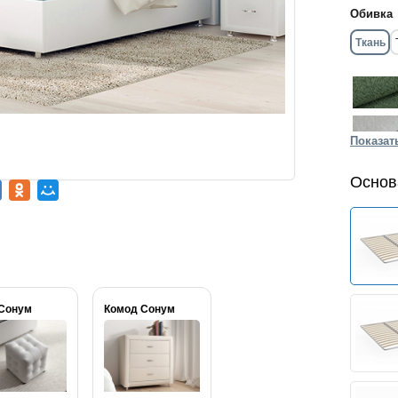
Обивка
Ткань
Показат
Основ
Сонум
Комод Сонум