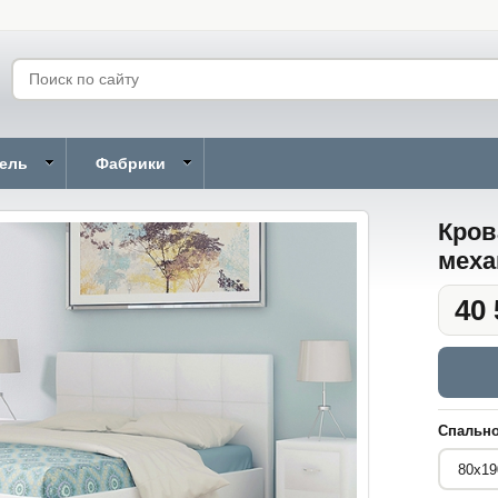
бель
Фабрики
Кров
меха
40 
Спально