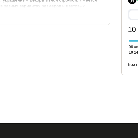
, украшенным декоративной строчкой. Имеется
в разных вариантах размеров и цветовых
10
06 ав
нок
высота до матраса
10 14
30 см.
Без 
 в стоимость кровати, выбрать и заказать матрас
ние.
амели - из берёзы.