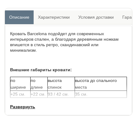
Описание
Характеристики
Условия доставки
Гарант
Кровать Barcelona подойдет для современных
интерьеров спален, а благодаря деревянным ножкам
впишется в стиль ретро, скандинавский или
минимализм.
Внешние габариты кровати:
по
по
высота
высота до спального
ширине
длине
спинок
места
+25 см.
+22 см.
93 / 42 см.
35 см.
Развернуть
Задняя часть спинки обита основной тканью, что
позволяет установить данную модель в центре комнаты.
Толщина изголовья: 17 см.
Углубление под матрас: 7 см. Матрас не входит в