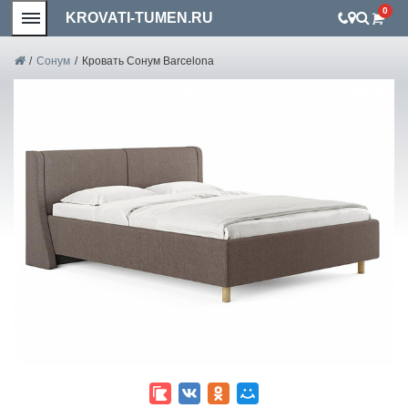
0
KROVATI-TUMEN.RU
/
Сонум
/
Кровать Сонум Barcelona