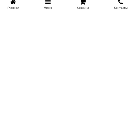
Главная
Меню
Корзина
Контакты
KROVATI-TUMEN.RU
8-800-505-18-92
8-800
Работаем 10.00 : 22.00
Заказать обратный звонок
ИНФОРМАЦИЯ
Условия доставки
Контакты
Сертификаты на продукцию
Поставщикам
Гарантия и возврат