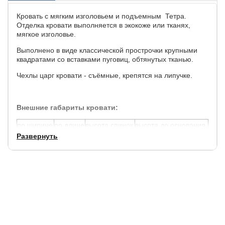
Кровать с мягким изголовьем и подъемным Тетра.
Отделка кровати выполняется в экокоже или тканях,
мягкое изголовье.
Выполнено в виде классической прострочки крупными
квадратами со вставками пуговиц, обтянутых тканью.
Чехлы царг кровати - съёмные, крепятся на липучке.
Внешние габариты кровати:
по ширине
по длине
высота спинок
высота до основания
Развернуть
+ 19 см.
+ 16 см.
110 см.
30 см.
В стоимость входит ортопедическое основание с
подъемным механизмом.
Основание выдерживает до 120 кг на одно спальное
место.