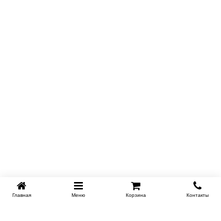
Кровать с решеткой и экокожей
Главная
Меню
Корзина
Контакты