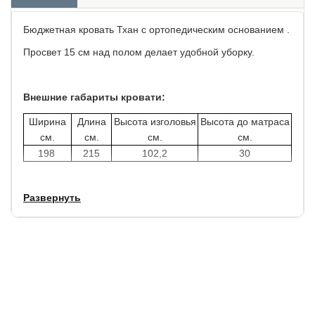
Бюджетная кровать Тхан с ортопедическим основанием .
Просвет 15 см над полом делает удобной уборку.
Внешние габариты кровати:
Ширина
Длина
Высота изголовья
Высота до матраса
см.
см.
см.
см.
198
215
102,2
30
Материал изделия
Развернуть
● обивка подушек из рогожки: 283 г / кв.м. плотность
ткани, 51 000 циклов истираемости
● ЛДСП 16 мм корпус
● ЛДСП 22 мм три планки по периметру изголовья.