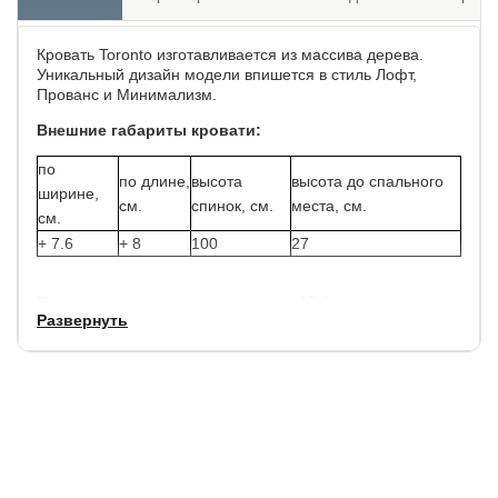
Кровать Toronto изготавливается из массива дерева.
Уникальный дизайн модели впишется в стиль Лофт,
Прованс и Минимализм.
Внешние габариты кровати:
по
по длине,
высота
высота до спального
ширине,
см.
спинок, см.
места, см.
см.
+ 7.6
+ 8
100
27
Просвет между кроватью и полом - 17.5 см.
Развернуть
Высота боковины 33.5 см.
Основание для матраса входит в стоимость кровати.
Гарантия
на кровать 18 месяцев.
Срок службы
кровати 10 лет.