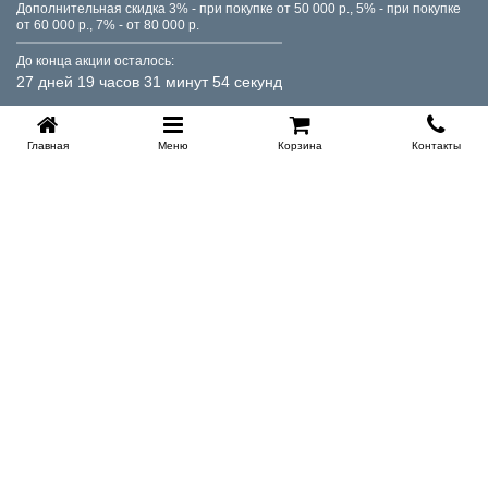
Дополнительная скидка 3% - при покупке от 50 000 р., 5% - при покупке
от 60 000 р., 7% - от 80 000 р.
До конца акции осталось:
27 дней 19 часов 31 минут 54 секунд
Главная
Меню
Корзина
Контакты
KROVATI-TUMEN.RU
8-800-505-18-92
8-800
Работаем 10.00 : 22.00
Заказать обратный звонок
ИНФОРМАЦИЯ
Условия доставки